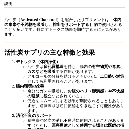
説明
活性炭（
Activated Charcoal
）を配合したサプリメントは、
体内
の毒素や不純物を吸着し、排出をサポートする
目的で使用される
ことが多いです。特にデトックス効果を期待する人に人気があり
ます。
活性炭サプリの主な特徴と効果
デトックス（体内浄化）
活性炭は
多孔質構造
を持ち、腸内の
有害物質や毒素、
ガスなどを吸着
する作用があります。
アルコールの分解を助けるともいわれ、
二日酔い対策
としても利用されることがあります。
腸内環境の改善
余分なガスを吸着し、
お腹のハリ（膨満感）や不快感
の軽減
に役立つとされています。
便通をスムーズにする効果が期待されることもありま
すが、過剰摂取は逆に便秘を引き起こす可能性があり
ます。
消化不良のサポート
食中毒や軽度の消化不良時に使用されることがありま
す（ただし、
医療用途として使用する場合は医師の指