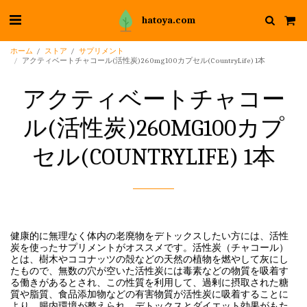
hatoya.com
ホーム
ストア
サプリメント
アクティベートチャコール(活性炭)260mg100カプセル(CountryLife) 1本
アクティベートチャコー
ル(活性炭)260MG100カプ
セル(COUNTRYLIFE) 1本
健康的に無理なく体内の老廃物をデトックスしたい方には、活性
炭を使ったサプリメントがオススメです。活性炭（チャコール）
とは、樹木やココナッツの殻などの天然の植物を燃やして灰にし
たもので、無数の穴が空いた活性炭には毒素などの物質を吸着す
る働きがあるとされ、この性質を利用して、過剰に摂取された糖
質や脂質、食品添加物などの有害物質が活性炭に吸着することに
より、腸内環境が整えられ、デトックスとダイエット効果がもた