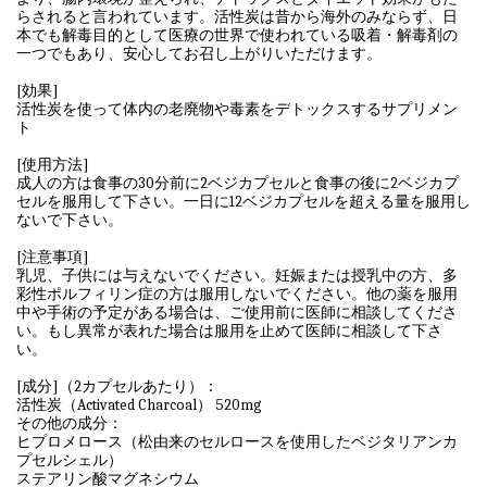
らされると言われています。活性炭は昔から海外のみならず、日
本でも解毒目的として医療の世界で使われている吸着・解毒剤の
一つでもあり、安心してお召し上がりいただけます。
[効果]
活性炭を使って体内の老廃物や毒素をデトックスするサプリメン
ト
[使用方法]
成人の方は食事の30分前に2ベジカプセルと食事の後に2ベジカプ
セルを服用して下さい。一日に12ベジカプセルを超える量を服用し
ないで下さい。
[注意事項]
乳児、子供には与えないでください。妊娠または授乳中の方、多
彩性ポルフィリン症の方は服用しないでください。他の薬を服用
中や手術の予定がある場合は、ご使用前に医師に相談してくださ
い。もし異常が表れた場合は服用を止めて医師に相談して下さ
い。
[成分]（2カプセルあたり）：
活性炭（Activated Charcoal） 520mg
その他の成分：
ヒプロメロース（松由来のセルロースを使用したベジタリアンカ
プセルシェル）
ステアリン酸マグネシウム