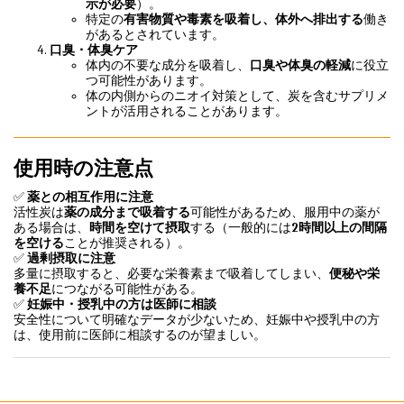
示が必要
）。
特定の
有害物質や毒素を吸着し、体外へ排出する
働き
があるとされています。
口臭・体臭ケア
体内の不要な成分を吸着し、
口臭や体臭の軽減
に役立
つ可能性があります。
体の内側からのニオイ対策として、炭を含むサプリメ
ントが活用されることがあります。
使用時の注意点
✅
薬との相互作用に注意
活性炭は
薬の成分まで吸着する
可能性があるため、服用中の薬が
ある場合は、
時間を空けて摂取
する（一般的には
2時間以上の間隔
を空ける
ことが推奨される）。
✅
過剰摂取に注意
多量に摂取すると、必要な栄養素まで吸着してしまい、
便秘や栄
養不足
につながる可能性がある。
✅
妊娠中・授乳中の方は医師に相談
安全性について明確なデータが少ないため、妊娠中や授乳中の方
は、使用前に医師に相談するのが望ましい。