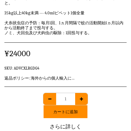
と。
25kg以上40kg未満 --- 4.0mlピペット1個全量
犬糸状虫症の予防：毎月1回、1ヵ月間隔で蚊の活動開始1ヵ月以内
から活動終了まで投与する。
ノミ、犬回虫及び犬鉤虫の駆除：1回投与する。
¥
24000
SKU:
ADVCXLRGDG4
返品ポリシー:
海外からの個人輸入に該当しますため、発送後のキャンセル・返品はいずれも承れません。
カートに追加
さらに詳しく