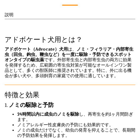
説明
アドボケート犬用とは？
アドボケート（Advocate）犬用
は、
ノミ・フィラリア・内部寄生
虫（回虫、鉤虫、鞭虫など）を一度に駆除・予防できるスポット
オンタイプの駆虫薬
です。外部寄生虫と内部寄生虫の両方に効果
を発揮するため、広範囲の寄生虫対策が可能なオールインワン製
品として、多くの獣医師に推奨されています。特に、外に出る機
会が多い犬や、多頭飼育の家庭での使用に適しています。
特徴と効果
1.
ノミの駆除と予防
24時間以内に成虫のノミを駆除
し、再寄生を約1ヶ月間防ぎ
ます。
ノミアレルギー性皮膚炎の予防にも効果的です。
ノミの成虫だけでなく、幼虫の発育を抑えることで、長期間
の予防効果を発揮します。