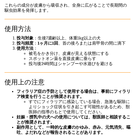
これらの成分が皮膚から吸収され、全身に広がることで長期間の
駆虫効果を発揮します。
使用方法
投与対象
：生後7週齢以上、体重1kg以上の犬
投与頻度
：
1ヶ月に1回
、首の後ろまたは肩甲骨の間に滴下
使用方法
：
被毛をかき分け、皮膚が見える状態にする
スポットオン薬を直接皮膚に垂らす
投与後24時間はシャンプーや水遊びを避ける
使用上の注意
フィラリア症の予防として使用する場合は、事前にフィラリ
ア検査を行うことが推奨されます。
すでにフィラリアに感染している場合、急激な駆除に
よりショック症状を引き起こす可能性があるため、獣
医師の指導のもとで使用してください。
妊娠・授乳中の犬への使用については、獣医師と相談するこ
とが推奨されます。
副作用として、一時的な皮膚のかゆみ、赤み、元気消失、嘔
吐、よだれなどが報告されることがあります。