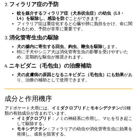
2.
フィラリア症の予防
蚊を媒介するフィラリア症（犬糸状虫症）の幼虫（L3・
L4）を駆除し、感染を防ぐ
ことができます。
フィラリア症は重症化すると心臓や肺に負担をかけ、命に関
わるため、予防が非常に重要です。
3.
消化管寄生虫の駆除
犬の腸内に寄生する回虫、鉤虫、鞭虫を駆除
します。
特に子犬やシニア犬は消化管寄生虫の影響を受けやすいた
め、定期的な駆虫が推奨されます。
4.
ニキビダニ（毛包虫）の治療補助
犬の皮膚病の原因となるニキビダニ（毛包虫）にも効果
があ
り、治療の補助として使用できます。
成分と作用機序
アドボケート犬用には、
イミダクロプリド
と
モキシデクチン
の2種
類の有効成分が含まれています。
イミダクロプリド
：ノミの神経系に作用し、マヒを引き起こ
して駆除する。
モキシデクチン
：フィラリアの幼虫や消化管寄生虫に効果を
発揮し、成長を阻害する。