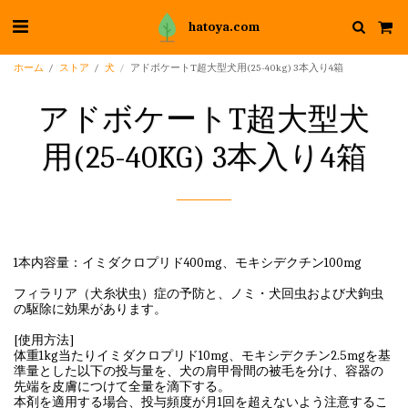
hatoya.com
ホーム
ストア
犬
アドボケートT超大型犬用(25-40kg) 3本入り4箱
アドボケートT超大型犬
用(25-40KG) 3本入り4箱
1本内容量：イミダクロプリド400mg、モキシデクチン100mg
フィラリア（犬糸状虫）症の予防と、ノミ・犬回虫および犬鉤虫
の駆除に効果があります。
[使用方法]
体重1kg当たりイミダクロプリド10mg、モキシデクチン2.5mgを基
準量とした以下の投与量を、犬の肩甲骨間の被毛を分け、容器の
先端を皮膚につけて全量を滴下する。
本剤を適用する場合、投与頻度が月1回を超えないよう注意するこ