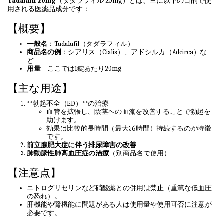
Tadalafil 20mg
（タダラフィル 20mg）とは、主に以下の目的で使
用される医薬品成分です：
【概要】
一般名
：Tadalafil（タダラフィル）
商品名の例
：シアリス（Cialis）、アドシルカ（Adcirca）な
ど
用量
：ここでは1錠あたり20mg
【主な用途】
**勃起不全（ED）**の治療
血管を拡張し、陰茎への血流を改善することで勃起を
助けます。
効果は比較的長時間（最大36時間）持続するのが特徴
です。
前立腺肥大症に伴う排尿障害の改善
肺動脈性肺高血圧症の治療
（別商品名で使用）
【注意点】
ニトログリセリンなど硝酸薬との併用は禁止（重篤な低血圧
の恐れ）。
肝機能や腎機能に問題がある人は使用量や使用可否に注意が
必要です。