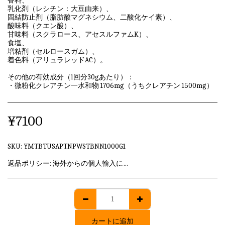
香料、
乳化剤（レシチン：大豆由来）、
固結防止剤（脂肪酸マグネシウム、二酸化ケイ素）、
酸味料（クエン酸）、
甘味料（スクラロース、アセスルファムK）、
食塩、
増粘剤（セルロースガム）、
着色料（アリュラレッドAC）。
その他の有効成分（1回分30gあたり）：
・微粉化クレアチン一水和物 1706mg（うちクレアチン 1500mg）
¥
7100
SKU:
YMTBTUSAPTNPWSTBNN1000G1
返品ポリシー:
海外からの個人輸入に該当しますため、発送後のキャンセル・返品はいずれも承れません。
カートに追加