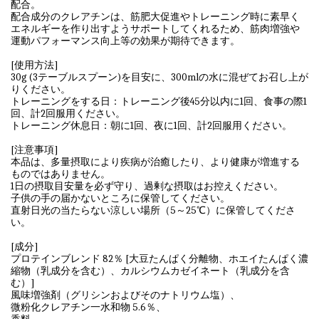
配合。
配合成分のクレアチンは、筋肥大促進やトレーニング時に素早く
エネルギーを作り出すようサポートしてくれるため、筋肉増強や
運動パフォーマンス向上等の効果が期待できます。
[使用方法]
30g (3テーブルスプーン)を目安に、300mlの水に混ぜてお召し上が
りください。
トレーニングをする日：トレーニング後45分以内に1回、食事の際1
回、計2回服用ください。
トレーニング休息日：朝に1回、夜に1回、計2回服用ください。
[注意事項]
本品は、多量摂取により疾病が治癒したり、より健康が増進する
ものではありません。
1日の摂取目安量を必ず守り、過剰な摂取はお控えください。
子供の手の届かないところに保管してください。
直射日光の当たらない涼しい場所（5～25℃）に保管してくださ
い。
[成分]
プロテインブレンド 82％ [大豆たんぱく分離物、ホエイたんぱく濃
縮物（乳成分を含む）、カルシウムカゼイネート（乳成分を含
む）]
風味増強剤（グリシンおよびそのナトリウム塩）、
微粉化クレアチン一水和物 5.6％、