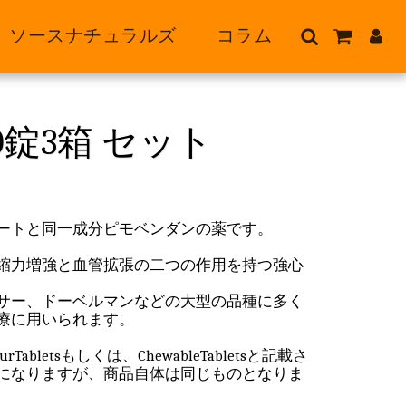
ソースナチュラルズ
コラム
0錠3箱 セット
ートと同一成分ピモベンダンの薬です。
縮力増強と血管拡張の二つの作用を持つ強心
サー、ドーベルマンなどの大型の品種に多く
療に用いられます。
abletsもしくは、ChewableTabletsと記載さ
になりますが、商品自体は同じものとなりま