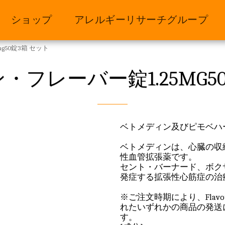
ショップ
アレルギーリサーチグループ
g50錠3箱 セット
フレーバー錠1.25MG5
ベトメディン及びピモベハ
ベトメディンは、心臓の収
性血管拡張薬です。
セント・バーナード、ボク
発症する拡張性心筋症の治
※ご注文時期により、FlavourT
れたいずれかの商品の発送
す。