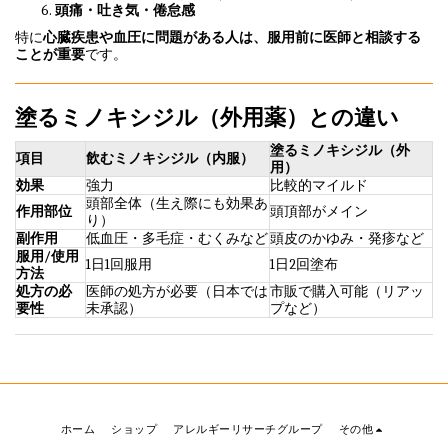
頭痛・吐き気・倦怠感
特に
心臓疾患や血圧に問題がある人は、服用前に医師と相談する
ことが重要
です。
塗るミノキシジル（外用薬）との違い
塗るミノキシジル（外
項目
飲むミノキシジル（内服）
用）
効果
強力
比較的マイルド
頭部全体（生え際にも効果あ
作用部位
頭頂部がメイン
り）
副作用
低血圧・多毛症・むくみなど
頭皮のかゆみ・発疹など
服用/使用
1日1回服用
1日2回塗布
方法
処方の必
医師の処方が必要（日本では
市販で購入可能（リアッ
要性
未承認）
プなど）
ホーム
ショップ
アレルギーリサーチグループ
その他