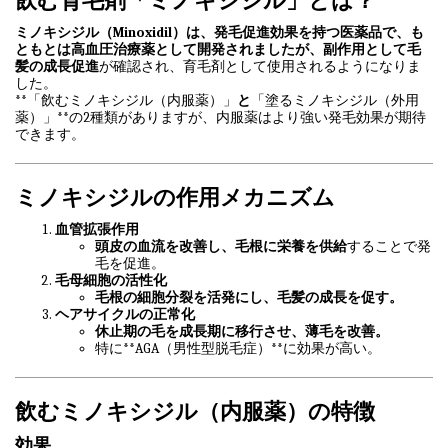
飲む育毛剤「ミノキシジル」とは？
ミノキシジル（Minoxidil）
は、
発毛促進効果を持つ医薬品
で、も
ともとは高血圧治療薬として開発されましたが、副作用として
毛
髪の成長促進
が確認され、育毛剤として使用されるようになりま
した。
**「飲むミノキシジル（内服薬）」
と
「塗るミノキシジル（外用
薬）」**の2種類がありますが、内服薬はより強い発毛効果が期待
できます。
ミノキシジルの作用メカニズム
血管拡張作用
頭皮の血流を改善し、毛根に栄養を供給
することで発
毛を促進。
毛母細胞の活性化
毛根の細胞分裂を活発にし、毛髪の成長を促す。
ヘアサイクルの正常化
休止期の毛を成長期に移行させ、薄毛を改善。
特に**AGA（男性型脱毛症）**に効果が高い。
飲むミノキシジル（内服薬）の特徴
効果