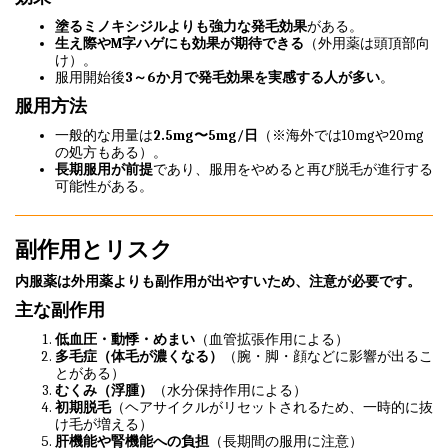
塗るミノキシジルよりも強力な発毛効果
がある。
生え際やM字ハゲにも効果が期待できる
（外用薬は頭頂部向
け）。
服用開始後
3～6か月で発毛効果を実感する人が多い
。
服用方法
一般的な用量は
2.5mg〜5mg/日
（※海外では10mgや20mg
の処方もある）。
長期服用が前提
であり、服用をやめると再び脱毛が進行する
可能性がある。
副作用とリスク
内服薬は外用薬よりも副作用が出やすいため、注意が必要です。
主な副作用
低血圧・動悸・めまい
（血管拡張作用による）
多毛症（体毛が濃くなる）
（腕・脚・顔などに影響が出るこ
とがある）
むくみ（浮腫）
（水分保持作用による）
初期脱毛
（ヘアサイクルがリセットされるため、一時的に抜
け毛が増える）
肝機能や腎機能への負担
（長期間の服用に注意）