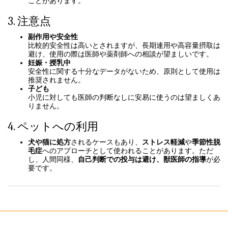
ことがあります。
3. 注意点
副作用や安全性
比較的安全性は高いとされますが、長期連用や高容量摂取は
避け、使用の際は医師や薬剤師への相談が望ましいです。
妊娠・授乳中
安全性に関する十分なデータがないため、原則として使用は
推奨されません。
子ども
小児に対しても医師の判断なしに安易に使うのは望ましくあ
りません。
4. ペットへの利用
犬や猫に処方
されるケースもあり、
ストレス軽減
や
季節性脱
毛症
へのアプローチとして使われることがあります。ただ
し、人間同様、
自己判断での投与は避け、獣医師の指導
が必
要です。