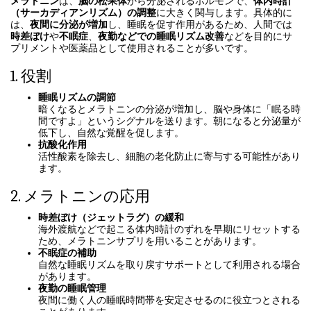
メラトニン
は、
脳の松果体
から分泌されるホルモンで、
体内時計
（サーカディアンリズム）の調整
に大きく関与します。具体的に
は、
夜間に分泌が増加
し、睡眠を促す作用があるため、人間では
時差ぼけ
や
不眠症
、
夜勤などでの睡眠リズム改善
などを目的にサ
プリメントや医薬品として使用されることが多いです。
1. 役割
睡眠リズムの調節
暗くなるとメラトニンの分泌が増加し、脳や身体に「眠る時
間ですよ」というシグナルを送ります。朝になると分泌量が
低下し、自然な覚醒を促します。
抗酸化作用
活性酸素を除去し、細胞の老化防止に寄与する可能性があり
ます。
2. メラトニンの応用
時差ぼけ（ジェットラグ）の緩和
海外渡航などで起こる体内時計のずれを早期にリセットする
ため、メラトニンサプリを用いることがあります。
不眠症の補助
自然な睡眠リズムを取り戻すサポートとして利用される場合
があります。
夜勤の睡眠管理
夜間に働く人の睡眠時間帯を安定させるのに役立つとされる