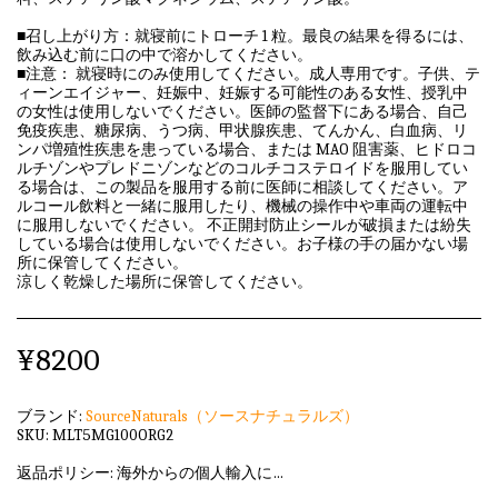
■召し上がり方：就寝前にトローチ 1 粒。最良の結果を得るには、
飲み込む前に口の中で溶かしてください。
■注意： 就寝時にのみ使用してください。成人専用です。子供、テ
ィーンエイジャー、妊娠中、妊娠する可能性のある女性、授乳中
の女性は使用しないでください。医師の監督下にある場合、自己
免疫疾患、糖尿病、うつ病、甲状腺疾患、てんかん、白血病、リ
ンパ増殖性疾患を患っている場合、または MAO 阻害薬、ヒドロコ
ルチゾンやプレドニゾンなどのコルチコステロイドを服用してい
る場合は、この製品を服用する前に医師に相談してください。ア
ルコール飲料と一緒に服用したり、機械の操作中や車両の運転中
に服用しないでください。 不正開封防止シールが破損または紛失
している場合は使用しないでください。お子様の手の届かない場
所に保管してください。
涼しく乾燥した場所に保管してください。
¥
8200
ブランド:
SourceNaturals（ソースナチュラルズ）
SKU:
MLT5MG100ORG2
返品ポリシー:
海外からの個人輸入に該当しますため、発送後のキャンセル・返品はいずれも承れません。