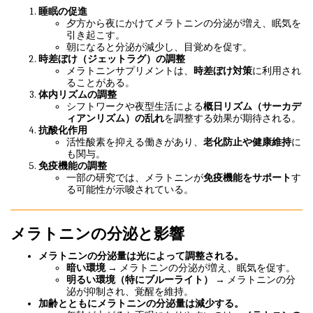
睡眠の促進
夕方から夜にかけてメラトニンの分泌が増え、眠気を
引き起こす。
朝になると分泌が減少し、目覚めを促す。
時差ぼけ（ジェットラグ）の調整
メラトニンサプリメントは、
時差ぼけ対策
に利用され
ることがある。
体内リズムの調整
シフトワークや夜型生活による
概日リズム（サーカデ
ィアンリズム）の乱れ
を調整する効果が期待される。
抗酸化作用
活性酸素を抑える働きがあり、
老化防止や健康維持
に
も関与。
免疫機能の調整
一部の研究では、メラトニンが
免疫機能をサポート
す
る可能性が示唆されている。
メラトニンの分泌と影響
メラトニンの分泌量は光によって調整される。
暗い環境
→ メラトニンの分泌が増え、眠気を促す。
明るい環境（特にブルーライト）
→ メラトニンの分
泌が抑制され、覚醒を維持。
加齢とともにメラトニンの分泌量は減少する。