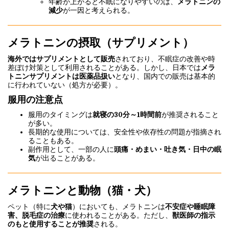
年齢が上がると不眠になりやすいのは、
メラトニンの
減少
が一因と考えられる。
メラトニンの摂取（サプリメント）
海外ではサプリメントとして販売
されており、不眠症の改善や時
差ぼけ対策として利用されることがある。しかし、日本では
メラ
トニンサプリメントは医薬品扱い
となり、国内での販売は基本的
に行われていない（処方が必要）。
服用の注意点
服用のタイミングは
就寝の30分～1時間前
が推奨されること
が多い。
長期的な使用については、安全性や依存性の問題が指摘され
ることもある。
副作用として、一部の人に
頭痛・めまい・吐き気・日中の眠
気
が出ることがある。
メラトニンと動物（猫・犬）
ペット（特に
犬や猫
）においても、メラトニンは
不安症や睡眠障
害、脱毛症の治療
に使われることがある。ただし、
獣医師の指示
のもと使用することが推奨
される。