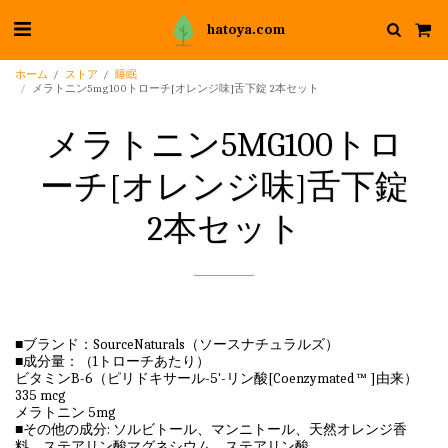
hatoya.com
ホーム
ストア
睡眠
メラトニン5mg100トローチ[オレンジ味]舌下錠 2本セット
メラトニン5MG100トロ
ーチ[オレンジ味]舌下錠
2本セット
■ブランド：SourceNaturals（ソースナチュラルズ）
■成分量：（1トローチあたり）
ビタミンB-6（ピリドキサール-5'-リン酸[Coenzymated ™ ]由来）
335 mcg
メラトニン 5mg
■その他の成分: ソルビトール、マンニトール、天然オレンジ香
料、ステアリン酸マグネシウム、ステアリン酸。