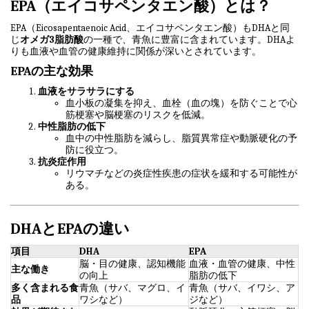
EPA（エイコサペンタエン酸）とは？
EPA（Eicosapentaenoic Acid、エイコサペンタエン酸）もDHAと同
じ
オメガ3脂肪酸
の一種で、青魚に豊富に含まれています。DHAよ
りも血液や血管の健康維持に関係が深いとされています。
EPAの主な効果
血液をサラサラにする
血小板の凝集を抑え、血栓（血の塊）を防ぐことで心
筋梗塞や脳梗塞のリスクを低減。
中性脂肪の低下
血中の中性脂肪を減らし、脂質異常症や動脈硬化の予
防に役立つ。
抗炎症作用
リウマチなどの炎症性疾患の症状を緩和する可能性が
ある。
DHAとEPAの違い
項目
DHA
EPA
脳・目の健康、認知機能
血液・血管の健康、中性
主な働き
の向上
脂肪の低下
多く含まれる食
青魚（サバ、マグロ、イ
青魚（サバ、イワシ、ア
品
ワシなど）
ジなど）