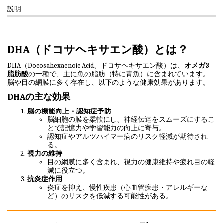
説明
DHA（ドコサヘキサエン酸）とは？
DHA（Docosahexaenoic Acid、ドコサヘキサエン酸）は、
オメガ3
脂肪酸
の一種で、主に魚の脂肪（特に青魚）に含まれています。
脳や目の網膜に多く存在し、以下のような健康効果があります。
DHAの主な効果
脳の機能向上・認知症予防
脳細胞の膜を柔軟にし、神経伝達をスムーズにするこ
とで記憶力や学習能力の向上に寄与。
認知症やアルツハイマー病のリスク軽減が期待され
る。
視力の維持
目の網膜に多く含まれ、視力の健康維持や疲れ目の軽
減に役立つ。
抗炎症作用
炎症を抑え、慢性疾患（心血管疾患・アレルギーな
ど）のリスクを低減する可能性がある。