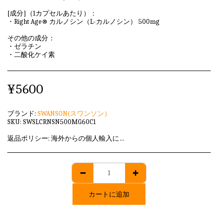
[成分]（1カプセルあたり）：
・Right Age® カルノシン（L-カルノシン） 500mg
その他の成分：
・ゼラチン
・二酸化ケイ素
¥
5600
ブランド:
SWANSON(スワンソン）
SKU:
SWSLCRNSN500MG60C1
返品ポリシー:
海外からの個人輸入に該当しますため、発送後のキャンセル・返品はいずれも承れません。
カートに追加