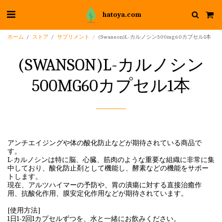
hatoya.com
ホーム
ストア
サプリメント
(Swanson)L-カルノシン500mg60カプセル1本
(SWANSON)L-カルノシン
500MG60カプセル1本
アンチエイジングや体の酸化防止などが期待されている商品で
す。
L-カルノシンは特に脳、心臓、筋肉のような重要な組織に非常に集
中しており、酸化防止剤として機能し、酵素などの機能をサポー
トします。
現在、アルツハイマーの予防や、胃の潰瘍に対する直接治癒作
用、抗酸化作用、膜安定化作用などが期待されています。
[使用方法]
1日1-2回1カプセルずつを、水と一緒にお飲みください。